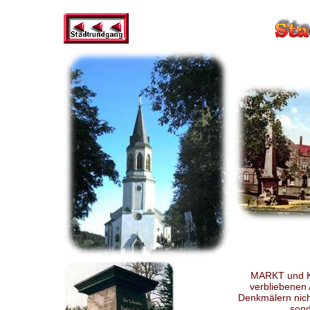
MARKT und K
verbliebenen A
Denkmälern nich
sond