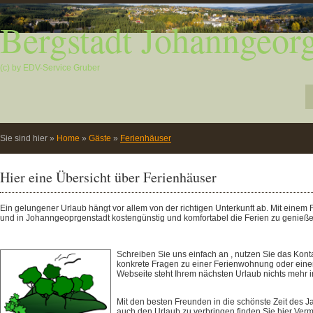
Bergstadt Johanngeorg
(c) by EDV-Service Gruber
Sie sind hier
»
Home
»
Gäste
»
Ferienhäuser
Hier eine Übersicht über Ferienhäuser
Ein gelungener Urlaub hängt vor allem von der richtigen Unterkunft ab. Mit einem 
und in Johanngeoprgenstadt kostengünstig und komfortabel die Ferien zu genieße
Schreiben Sie uns einfach an , nutzen Sie das Kont
konkrete Fragen zu einer Ferienwohnung oder eine
Webseite steht Ihrem nächsten Urlaub nichts mehr
Mit den besten Freunden in die schönste Zeit des J
auch den Urlaub zu verbringen finden Sie hier Ver