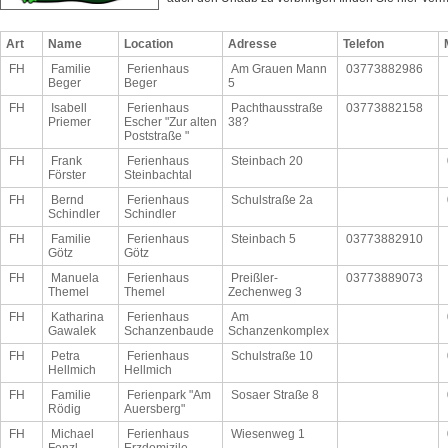
Art
Name
Location
Adresse
Telefon
FH
Familie
Ferienhaus
Am Grauen Mann
03773882986
Beger
Beger
5
FH
Isabell
Ferienhaus
Pachthausstraße
03773882158
Priemer
Escher "Zur alten
38?
Poststraße "
FH
Frank
Ferienhaus
Steinbach 20
Förster
Steinbachtal
FH
Bernd
Ferienhaus
Schulstraße 2a
Schindler
Schindler
FH
Familie
Ferienhaus
Steinbach 5
03773882910
Götz
Götz
FH
Manuela
Ferienhaus
Preißler-
03773889073
Themel
Themel
Zechenweg 3
FH
Katharina
Ferienhaus
Am
Gawalek
Schanzenbaude
Schanzenkomplex
FH
Petra
Ferienhaus
Schulstraße 10
Hellmich
Hellmich
FH
Familie
Ferienpark "Am
Sosaer Straße 8
Rödig
Auersberg"
FH
Michael
Ferienhaus
Wiesenweg 1