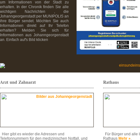
um Informationen von der Stadt zu
erhalten. In der Chronik finden Sie alle
wichtigen Nachrichten , die
Johanngeorgenstadt per MUNIPOLIS an
ihre Bürger sendet. Möchten Sie auch
Informationen direkt auf Ihr Telefon
erhalten? Melden Sie sich für
Informationen aus Johanngeorgenstadt
an. Einfach auf's Bild klicken
Arzt und Zahnarzt
Rathaus
Hier gibt es wieder die Adressen und
Für Bürger und alle 
Telefonnummern für den medizinischen Notfall, und
Rathaus
Mehr »
.