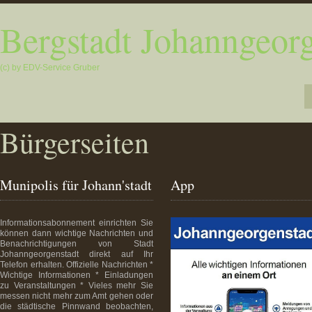
Bergstadt Johanngeorg
(c) by EDV-Service Gruber
Bürgerseiten
Munipolis für Johann'stadt
App
Informationsabonnement einrichten Sie
können dann wichtige Nachrichten und
Benachrichtigungen von Stadt
Johanngeorgenstadt direkt auf Ihr
Telefon erhalten. Offizielle Nachrichten *
Wichtige Informationen * Einladungen
zu Veranstaltungen * Vieles mehr Sie
messen nicht mehr zum Amt gehen oder
die städtische Pinnwand beobachten,