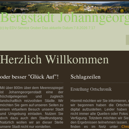
Bergstadt Johanngeorg
(c) by EDV-Service Gruber
Das aktuelle Datum:7.8.2026 7:17
Herzlich Willkommen
oder besser "Glück Auf"!
Schlagzeilen
Mit über 800m über dem Meeresspiegel
Erstellung Ortschronik
ist Johanngeorgenstadt eine der
höchstgelegenen und zugleich
landschaftlich reizvollsten Städte. Wir
Hiermit möchten wir Sie informieren,
möchten Sie gern auf unseren Seiten zu
wir begonnen haben die Ortschro
einem virtuellem Besuch unserer Stadt
digital aufzustellen. Leider haben 
und Umgebung einladen. Nutzen Sie
nicht immer alle Quellen oder Fotos
doch dazu auch den Stadtrundgang.
Verfügung. Totzdem möchten wir Sie
Natürlich wollen wir an dieser Stelle
den Ergebnissen teilnehmen lassen. 
unsere Stadt nicht nur vorstellen.
finden es im Netz unter
Chro