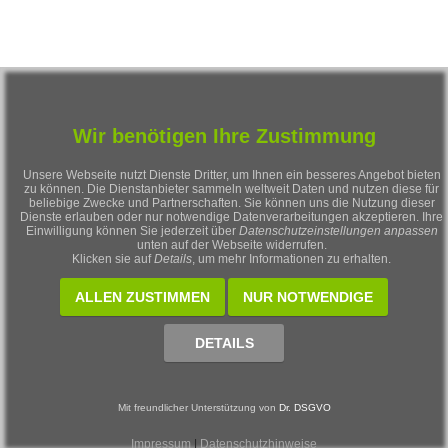
Wir benötigen Ihre Zustimmung
Impressum / Kontakt
Unsere Webseite nutzt Dienste Dritter, um Ihnen ein besseres Angebot bieten
zu können. Die Dienstanbieter sammeln weltweit Daten und nutzen diese für
beliebige Zwecke und Partnerschaften. Sie können uns die Nutzung dieser
Impressum
Dienste erlauben oder nur notwendige Datenverarbeitungen akzeptieren. Ihre
Kontaktformular
Einwilligung können Sie jederzeit über
Datenschutzeinstellungen anpassen
Mail an uns
unten auf der Webseite widerrufen.
Sitemap
Klicken sie auf
Details
, um mehr Informationen zu erhalten.
Sie sind Besucher Nummero
ALLEN ZUSTIMMEN
NUR NOTWENDIGE
Copyright © 2001-2026 - All Rights Reserved - Johanngeorgenstadt-online.de
‡ l
DETAILS
Mit freundlicher Unterstützung von
Dr. DSGVO
Impressum
|
Datenschutzhinweise