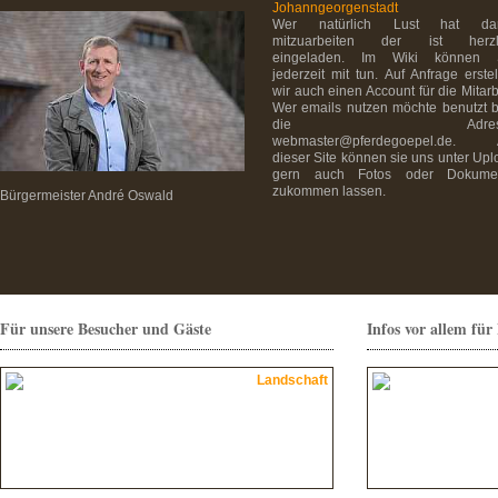
Johanngeorgenstadt
Wer natürlich Lust hat da
mitzuarbeiten der ist herzl
eingeladen. Im Wiki können 
jederzeit mit tun. Auf Anfrage erste
wir auch einen Account für die Mitarb
Wer emails nutzen möchte benutzt bi
die Adress
webmaster@pferdegoepel.de. 
dieser Site können sie uns unter Up
gern auch Fotos oder Dokume
zukommen lassen.
Bürgermeister André Oswald
Für unsere Besucher und Gäste
Infos vor allem fü