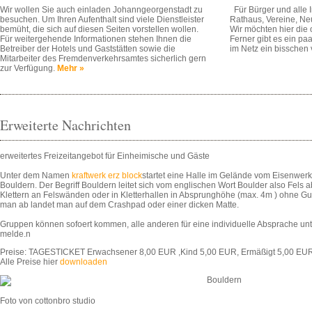
Wir wollen Sie auch einladen Johanngeorgenstadt zu
Für Bürger und alle 
besuchen. Um Ihren Aufenthalt sind viele Dienstleister
Rathaus, Vereine, Ne
bemüht, die sich auf diesen Seiten vorstellen wollen.
Wir möchten hier die o
Für weitergehende Informationen stehen Ihnen die
Ferner gibt es ein paa
Betreiber der Hotels und Gaststätten sowie die
im Netz ein bisschen 
Mitarbeiter des Fremdenverkehrsamtes sicherlich gern
zur Verfügung.
Mehr »
Erweiterte Nachrichten
erweitertes Freizeitangebot für Einheimische und Gäste
Unter dem Namen
kraftwerk erz block
startet eine Halle im Gelände vom Eisenwer
Bouldern. Der Begriff Bouldern leitet sich vom englischen Wort Boulder also Fels a
Klettern an Felswänden oder in Kletterhallen in Absprunghöhe (max. 4m ) ohne Gur
man ab landet man auf dem Crashpad oder einer dicken Matte.
Gruppen können sofoert kommen, alle anderen für eine individuelle Absprache u
melde.n
Preise: TAGESTICKET Erwachsener 8,00 EUR ,Kind 5,00 EUR, Ermäßigt 5,00 EU
Alle Preise hier
downloaden
Foto von cottonbro studio