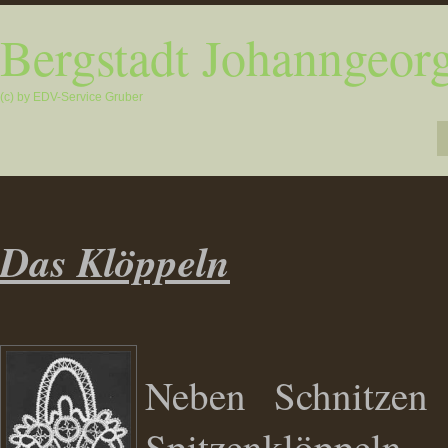
Bergstadt Johanngeorg
(c) by EDV-Service Gruber
Das Klöppeln
Neben Schnitzen 
Spitzenklö