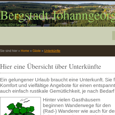
Bergstadt Johanngeorg
(c) by EDV-Service Gruber
Sie sind hier
»
Home
»
Gäste
»
Unterkünfte
Hier eine Übersicht über Unterkünfte
Ein gelungener Urlaub braucht eine Unterkunft. Sie
Komfort und vielfältige Angebote für einen entspann
auch einfach rustikale Gemütlichkeit, je nach Bedar
Hinter vielen Gasthäusern
beginnen Wanderwege für den
(Rad-) Wanderer wie auch für de