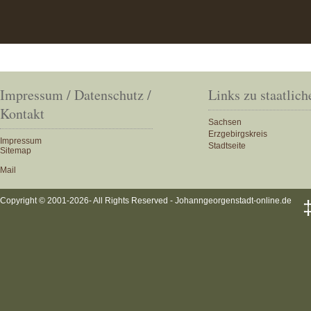
Impressum / Datenschutz /
Links zu staatlich
Kontakt
Sachsen
Erzgebirgskreis
Impressum
Stadtseite
Sitemap
Mail
Copyright © 2001-2026- All Rights Reserved - Johanngeorgenstadt-online.de
‡