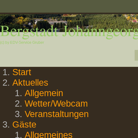
Bergstadt Johanngeorg
(c) by EDV-Service Gruber
Start
Aktuelles
Allgemein
Wetter/Webcam
Veranstaltungen
Gäste
Allgemeines